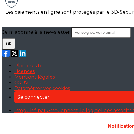
Les paiements en ligne sont protégés par le 3D-Secur
Je m'abonne à la newsletter
OK
Plan du site
Licences
Mentions légales
CGUV
Paramétrer vos cookies
Se connecter
Propulsé par AssoConnect, le logiciel des associat
Notification