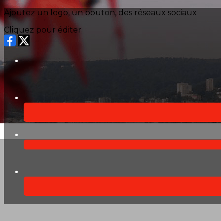
Exporter les lignes sélectionnées
Ajoutez un logo, un bouton, des réseaux sociaux
Exporter toutes les colonnes
Exporter uniquement les colonnes affichées
Cliquez pour éditer
Menu
?>
Images de la page d'accueil
Cliquez pour éditer